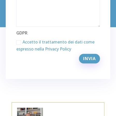
GDPR
Accetto il trattamento dei dati come
espresso nella Privacy Policy
INVIA
A
l
t
e
r
n
a
t
i