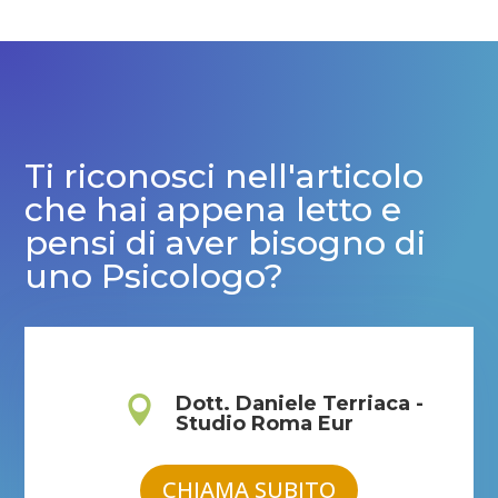
Ti riconosci nell'articolo
che hai appena letto e
pensi di aver bisogno di
uno Psicologo?
Dott. Daniele Terriaca -

Studio Roma Eur
CHIAMA SUBITO