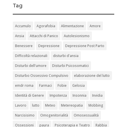
Tag
Accumulo
Agorafobia
Alimentazione
Amore
Ansia
Attacchi di Panico
Autolesionismo
Benessere
Depressione
Depressione Post Parto
Difficoltà relazionali
disturbi d'ansia
Disturbi dell'umore
Disturbi Psicosomatici
Disturbo Ossessivo Compulsivo
elaborazione del lutto
emdr roma
Farmaci
Fobie
Gelosia
Identità di Genere
Impotenza
Insonnia
Invidia
Lavoro
lutto
Meteo
Metereopatia
Mobbing
Narcisisimo
Omogenitorialità
Omosessualità
Ossessioni
paura
Psicoterapia e Teatro
Rabbia