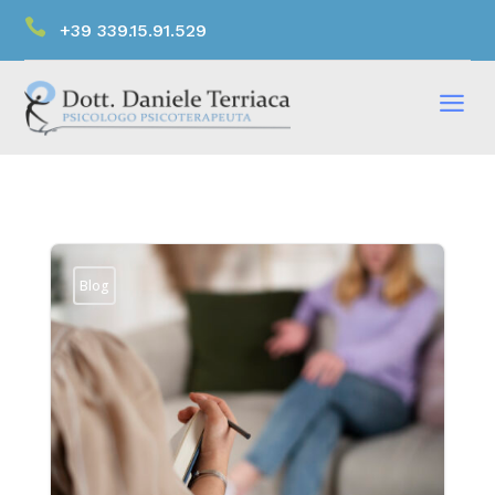

+39 339.15.91.529
a
Blog