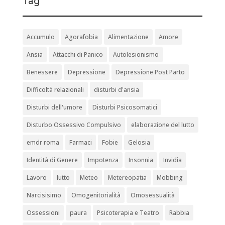
Tag
Accumulo
Agorafobia
Alimentazione
Amore
Ansia
Attacchi di Panico
Autolesionismo
Benessere
Depressione
Depressione Post Parto
Difficoltà relazionali
disturbi d'ansia
Disturbi dell'umore
Disturbi Psicosomatici
Disturbo Ossessivo Compulsivo
elaborazione del lutto
emdr roma
Farmaci
Fobie
Gelosia
Identità di Genere
Impotenza
Insonnia
Invidia
Lavoro
lutto
Meteo
Metereopatia
Mobbing
Narcisisimo
Omogenitorialità
Omosessualità
Ossessioni
paura
Psicoterapia e Teatro
Rabbia