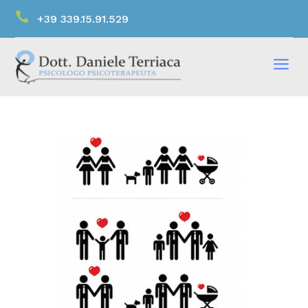

+39 339.15.91.529
a