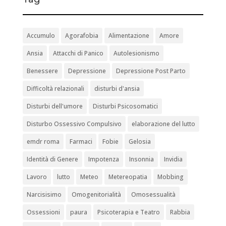
Accumulo
Agorafobia
Alimentazione
Amore
Ansia
Attacchi di Panico
Autolesionismo
Benessere
Depressione
Depressione Post Parto
Difficoltà relazionali
disturbi d'ansia
Disturbi dell'umore
Disturbi Psicosomatici
Disturbo Ossessivo Compulsivo
elaborazione del lutto
emdr roma
Farmaci
Fobie
Gelosia
Identità di Genere
Impotenza
Insonnia
Invidia
Lavoro
lutto
Meteo
Metereopatia
Mobbing
Narcisisimo
Omogenitorialità
Omosessualità
Ossessioni
paura
Psicoterapia e Teatro
Rabbia